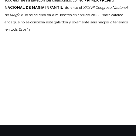
Todo ello me ha llevado a ser galardonado con el
PRIMER PREMIO
NACIONAL DE MAGIA INFANTIL
durante el
XXXVII Congreso Nacional
de Magia
que se celebró en Almussafes en abril de 2022. Hacía catorce
años que no se concedía este galardón y solamente seis magos lo tenemos
en toda España.