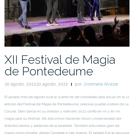
XII Festival de Magia
de Pontedeume
30 agosto, 202230 agosto, 2022
por
Josemaría Alcázar
El pasado mes de Agosto tuve la suerte de ser contratado para actuar en la 12
edición del Festival de Magia de Pontedeume, precioso pueblo costero de La
Coruña. Dani García es su director y este año 2022 confió en mi y en mi
magia para su festival. Allí estuvimos haciendo shows unipersonales por
distintos barrios y pedanías de la localidad. También estuvieron gran de
magos como Amelie, Adrián Carratalá e Iván Asenjo. El sábado fue la clausura