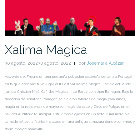
Xalima Magica
30 agosto, 202230 agosto, 2022
por
Josemaría Alcázar
Valverde del Fresno en una pequeña población cacereña cercana a Portugal
en la que este año tuvo lugar el II Festival Xalima Mágica. Estuve actuando
junto a Chistian Miró, Cliff the Magician, Le Bart y Jonathan Barragan. Bajo la
dirección de Jonathan Barragan se hicieron talleres de magia para niños,
magia en la residencia de mayores, magia de calle y Circo de Pulgas en el
hall del Auditorio Municipal. Estuvimos alojados en un hotel rural increíble
llamado «A velha fabrica» situado en una antigua almazara donde comimos y
dormimos de maravilla.