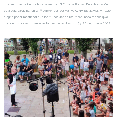
Una vez más salimos a la carretera con El Circo de Pulgas. En esta ocasión
será para participar en la 9ª edición del festival IMAGINA BENICASSIM. ¡Qué
alegría poder mostrar al público mi pequeño circo! Y son, nada menos que
quince funciones durante las tardes de los días 18, 19 y 20 de julio de 2022.