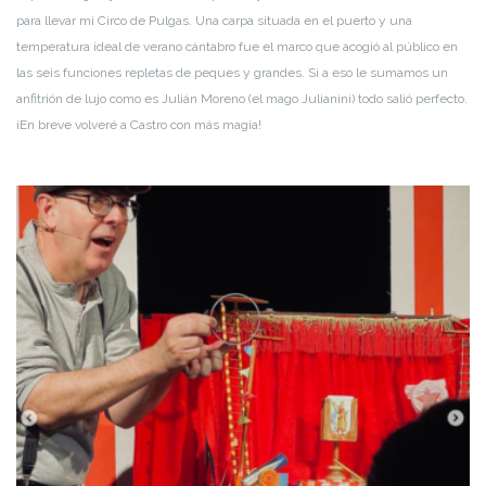
para llevar mi Circo de Pulgas. Una carpa situada en el puerto y una
temperatura ideal de verano cántabro fue el marco que acogió al público en
las seis funciones repletas de peques y grandes. Si a eso le sumamos un
anfitrión de lujo como es Julián Moreno (el mago Julianini) todo salió perfecto.
¡En breve volveré a Castro con más magia!