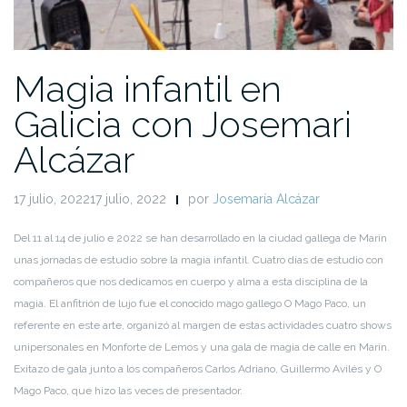
Magia infantil en
Galicia con Josemari
Alcázar
17 julio, 202217 julio, 2022
por
Josemaría Alcázar
Del 11 al 14 de julio e 2022 se han desarrollado en la ciudad gallega de Marín
unas jornadas de estudio sobre la magia infantil. Cuatro días de estudio con
compañeros que nos dedicamos en cuerpo y alma a esta disciplina de la
magia. El anfitrión de lujo fue el conocido mago gallego O Mago Paco, un
referente en este arte, organizó al margen de estas actividades cuatro shows
unipersonales en Monforte de Lemos y una gala de magia de calle en Marín.
Exitazo de gala junto a los compañeros Carlos Adriano, Guillermo Avilés y O
Mago Paco, que hizo las veces de presentador.