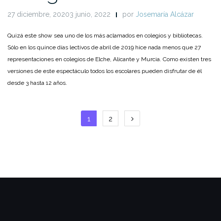
27 diciembre, 20203 junio, 2022
por
Josemaría Alcázar
Quizá este show sea uno de los más aclamados en colegios y bibliotecas.
Sólo en los quince días lectivos de abril de 2019 hice nada menos que 27
representaciones en colegios de Elche, Alicante y Murcia. Como existen tres
versiones de este espectáculo todos los escolares pueden disfrutar de él
desde 3 hasta 12 años.
Paginación
1
2
de
entradas