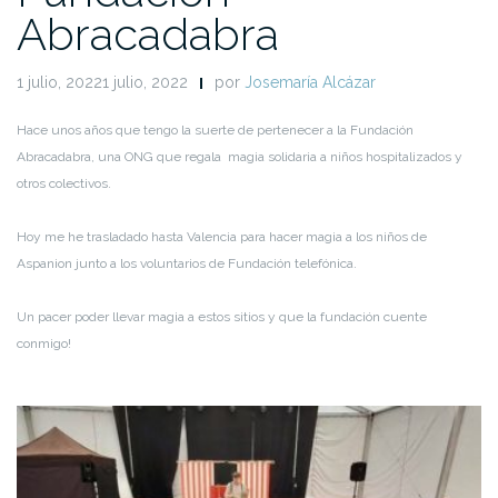
Abracadabra
1 julio, 20221 julio, 2022
por
Josemaría Alcázar
Hace unos años que tengo la suerte de pertenecer a la Fundación
Abracadabra, una ONG que regala magia solidaria a niños hospitalizados y
otros colectivos.
Hoy me he trasladado hasta Valencia para hacer magia a los niños de
Aspanion junto a los voluntarios de Fundación telefónica.
Un pacer poder llevar magia a estos sitios y que la fundación cuente
conmigo!