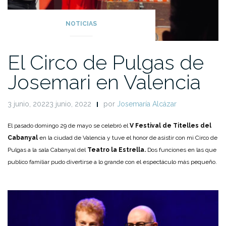
NOTICIAS
El Circo de Pulgas de
Josemari en Valencia
3 junio, 20223 junio, 2022
por
Josemaría Alcázar
El pasado domingo 29 de mayo se celebró el
V Festival de Titelles del
Cabanyal
en la ciudad de Valencia y tuve el honor de asistir con mi Circo de
Pulgas a la sala Cabanyal del
Teatro la Estrella.
Dos funciones en las que
publico familiar pudo divertirse a lo grande con el espectáculo más pequeño.