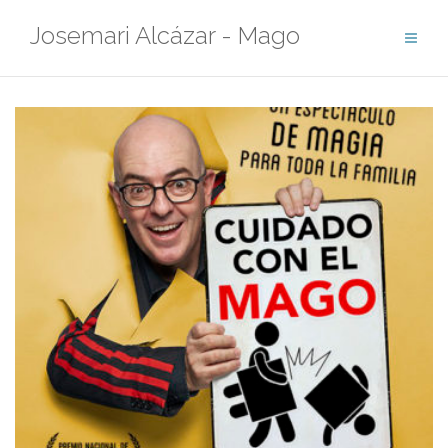
Saltar
Josemari Alcázar - Mago
al
contenido
Noticias